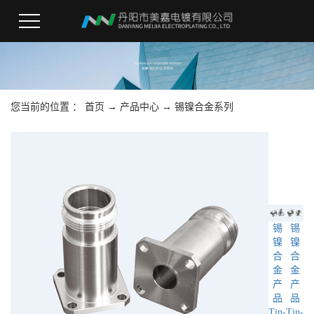
您当前的位置 ：
首页
→
产品中心
→
锡镍合金系列
锡
锡
镍
镍
合
合
金
金
产
产
品
品
Tin-
Tin-